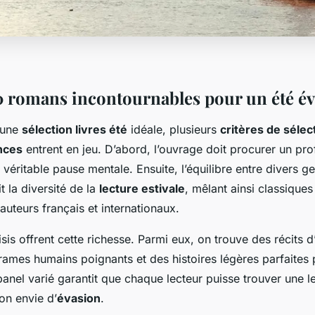
10 romans incontournables pour un été é
 une
sélection livres été
idéale, plusieurs
critères de sélec
nces
entrent en jeu. D’abord, l’ouvrage doit procurer un pr
 véritable pause mentale. Ensuite, l’équilibre entre divers g
it la diversité de la
lecture estivale
, mêlant ainsi classiques
uteurs français et internationaux.
is offrent cette richesse. Parmi eux, on trouve des récits d
drames humains poignants et des histoires légères parfaite
anel varié garantit que chaque lecteur puisse trouver une l
on envie d’
évasion
.