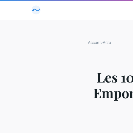
Accueil
›
Actu
Les 1
Emport