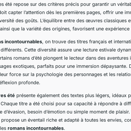
res été repose sur des critères précis pour garantir un vérit
t capter l’attention dès les premières pages, offrir une im
iversité des goûts. L’équilibre entre des œuvres classiques e
insi que la variété des origines, favorisent une expérience 
s incontournables
, on trouve des titres français et interna
 différents. Cette diversité assure une lecture estivale dyna
rtains romans d’été plongent le lecteur dans des aventures 
sages exotiques, parfaits pour une immersion dépaysante. D
leur force sur la psychologie des personnages et les relati
éflexion profonde.
res été
présente également des textes plus légers, idéaux 
 Chaque titre a été choisi pour sa capacité à répondre à dif
ie d’évasion, besoin d’émotion ou simple moment de plaisir. A
propose un éventail riche et adapté à toutes les envies, co
bles
romans incontournables
.