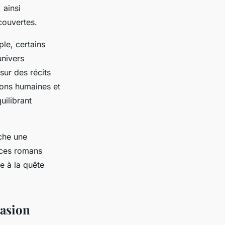
 ainsi
écouvertes.
ple, certains
univers
ur des récits
ions humaines et
uilibrant
rche une
 ces romans
e à la quête
vasion