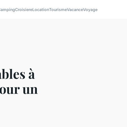
Camping
Croisiere
Location
Tourisme
Vacance
Voyage
bles à
pour un