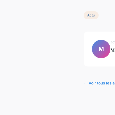
Actu
EC
M
M
← Voir tous les a