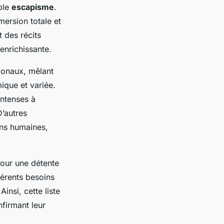
able
escapisme
.
mersion totale et
t des récits
enrichissante.
tionaux, mêlant
mique et variée.
intenses à
’autres
ons humaines,
pour une détente
férents besoins
insi, cette liste
nfirmant leur