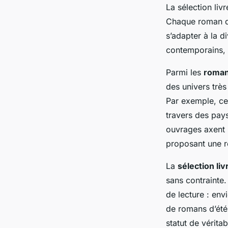
La sélection liv
Chaque roman doi
s’adapter à la d
contemporains, a
Parmi les
roman
des univers très
Par exemple, ce
travers des pay
ouvrages axent 
proposant une r
La
sélection liv
sans contrainte.
de lecture : env
de romans d’été 
statut de vérita