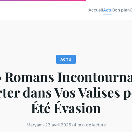
Accueil
Actu
Bon plan
ACTU
0 Romans Incontourna
er dans Vos Valises 
Été Évasion
Maryam
•
23 avril 2025
•
4 min de lecture