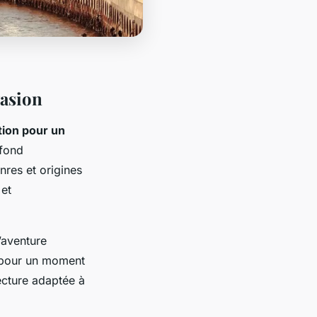
vasion
tion pour un
ofond
enres et origines
 et
’aventure
s pour un moment
ecture adaptée à