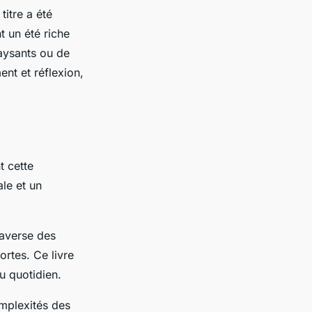
itre a été
t un été riche
aysants ou de
ent et réflexion,
 cette
le et un
raverse des
ortes. Ce livre
u quotidien.
mplexités des