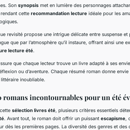
nes. Son
synopsis
met en lumière des personnages attachan
, rendant cette
recommandation lecture
idéale pour les am
ogiques.
que revisité propose une intrigue délicate entre suspense et p
ngue que par l’atmosphère qu’il instaure, offrant ainsi une 
ure lecture été
.
assure que chaque lecteur trouve un livre adapté à ses envies
réflexion ou d’aventure. Chaque résumé roman donne envie
ittéraire inoubliable.
10 romans incontournables pour un été é
cette
sélection livres été
, plusieurs critères essentiels dét
té
. Avant tout, le roman doit offrir un puissant
escapisme
, 
eur dès les premières pages. La diversité des genres et des 