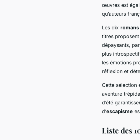
œuvres est égal
qu’auteurs franç
Les dix
romans 
titres proposent
dépaysants, par
plus introspecti
les émotions pro
réflexion et dét
Cette sélection 
aventure trépid
d’été garantisse
d’
escapisme
est
Liste des 