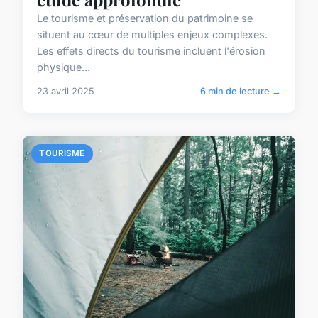
Le tourisme et préservation du patrimoine se
situent au cœur de multiples enjeux complexes.
Les effets directs du tourisme incluent l'érosion
physique...
23 avril 2025
6 min de lecture →
TOURISME